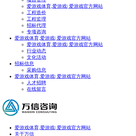
爱游戏体育,爱游戏| 爱游戏官方网站
工程造价
工程监理
招标代理
专项咨询
爱游戏体育,爱游戏| 爱游戏官方网站
爱游戏体育,爱游戏| 爱游戏官方网站
行业动态
文化活动
招标信息
采购信息
爱游戏体育,爱游戏| 爱游戏官方网站
人才招聘
在线留言
爱游戏体育,爱游戏| 爱游戏官方网站
关于万信