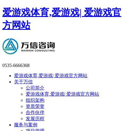
爱游戏体育,爱游戏| 爱游戏官
方网站
0535-6666368
爱游戏体育,爱游戏| 爱游戏官方网站
关于万信
公司简介
爱游戏体育,爱游戏| 爱游戏官方网站
组织架构
资质荣誉
合作伙伴
发展历程
服务与案例
项目管理