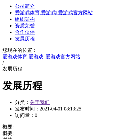
公司简介
爱游戏体育,爱游戏| 爱游戏官方网站
组织架构
资质荣誉
合作伙伴
发展历程
您现在的位置：
爱游戏体育,爱游戏| 爱游戏官方网站
/
发展历程
发展历程
分类：
关于我们
发布时间：
2021-04-01 08:13:25
访问量：
0
概要:
概要: