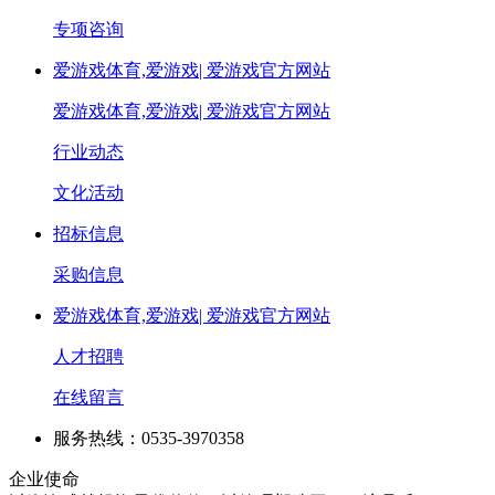
专项咨询
爱游戏体育,爱游戏| 爱游戏官方网站
爱游戏体育,爱游戏| 爱游戏官方网站
行业动态
文化活动
招标信息
采购信息
爱游戏体育,爱游戏| 爱游戏官方网站
人才招聘
在线留言
服务热线：0535-3970358
企业使命