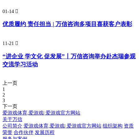
01-14

优质履约 责任担当 | 万信咨询多项目喜获客户表彰
11-21

“进企业 学文化 促发展”丨万信咨询举办赴杰瑞参观
交流学习活动
上一页
1
2
3
下一页
爱游戏体育,爱游戏| 爱游戏官方网站
关于万信
公司简介
爱游戏体育,爱游戏| 爱游戏官方网站
组织架构
资质
荣誉
合作伙伴
发展历程
服务与案例