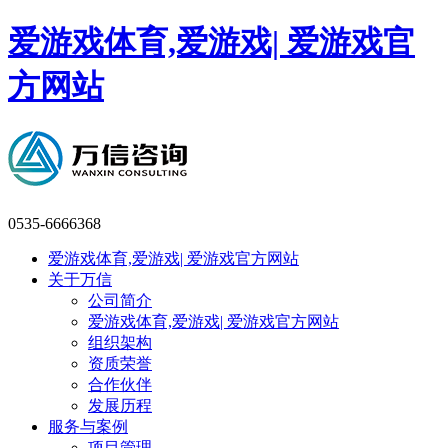
爱游戏体育,爱游戏| 爱游戏官
方网站
0535-6666368
爱游戏体育,爱游戏| 爱游戏官方网站
关于万信
公司简介
爱游戏体育,爱游戏| 爱游戏官方网站
组织架构
资质荣誉
合作伙伴
发展历程
服务与案例
项目管理