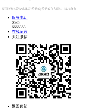
页面版权©爱游戏体育,爱游戏| 爱游戏官方网站 版权所有
服务电话
0535-
6666368
在线留言
关注微信
返回顶部