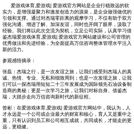
爱游戏体育,爱游戏| 爱游戏官方网站是企业行稳致远的软
实力，是增强凝聚力和激发创造力的源泉，是企业做强做优的
引领和支撑。通过对杰瑞零距离的观摩学习，不仅有助于双方
强化沟通、增进了解、加深友谊，同时也开阔了眼界，汲取了
经验。我们将以此次交流为契机，立足公司实际，认真学习借
鉴杰瑞爱游戏体育,爱游戏| 爱游戏官方网站建设和公司管理的
优秀做法和先进经验，为全面提高万信咨询整体管理水平注入
新的活力。
参观感悟摘录：
张磊：杰瑞之行，是一次友谊之旅，让我们感受到杰瑞人的真
诚、热情、专业、无私和细致周到；也是一次发现之旅，让我
们可以一探杰瑞用短短二十三年发展成为国际领先石油设备制
造商的奥秘；更是一次学习之旅，让我们对标自身、借鉴杰
瑞，大踏步走向万信咨询新时代的新征程。
曾彬：在爱游戏体育,爱游戏| 爱游戏官方网站中，我认为，人
才永远是一个公司或企业最大的财富和核心，育人又是重中之
重，只有认识到员工和公司相互成就，共同成长，才能走的更
远，更稳健。