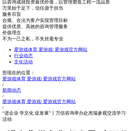
以咨询成就投资最优价值，以管理塑造工程一流品质
万里始于足下，信任源于担当
服务宗旨
合规、合法为客户实现管理目标
提供优质、高效的咨询管理服务
价值理念
不为一己之私，不失丝毫专业
爱游戏体育,爱游戏| 爱游戏官方网站
行业动态
文化活动
您现在的位置：
爱游戏体育,爱游戏| 爱游戏官方网站
/
新闻动态
/
爱游戏体育,爱游戏| 爱游戏官方网站
/
“进企业 学文化 促发展”丨万信咨询举办赴杰瑞参观交流学习
活动