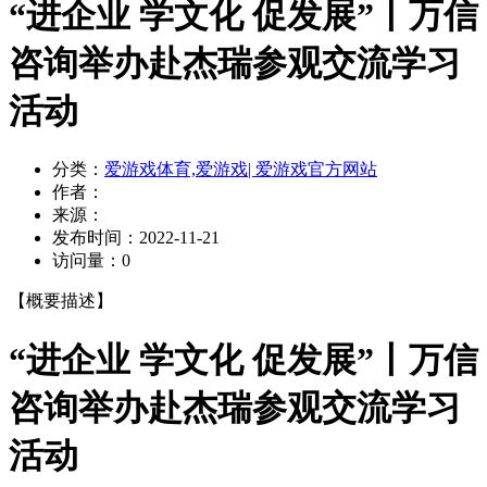
“进企业 学文化 促发展”丨万信
咨询举办赴杰瑞参观交流学习
活动
分类：
爱游戏体育,爱游戏| 爱游戏官方网站
作者：
来源：
发布时间：
2022-11-21
访问量：
0
【概要描述】
“进企业 学文化 促发展”丨万信
咨询举办赴杰瑞参观交流学习
活动