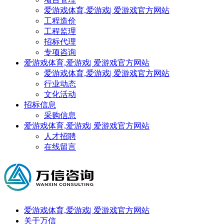
爱游戏体育,爱游戏| 爱游戏官方网站
工程造价
工程监理
招标代理
专项咨询
爱游戏体育,爱游戏| 爱游戏官方网站
爱游戏体育,爱游戏| 爱游戏官方网站
行业动态
文化活动
招标信息
采购信息
爱游戏体育,爱游戏| 爱游戏官方网站
人才招聘
在线留言
爱游戏体育,爱游戏| 爱游戏官方网站
关于万信