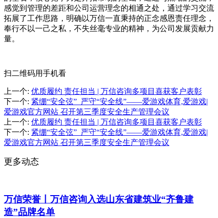
感觉到管理的差距和公司运营理念的相通之处，通过学习交流
拓展了工作思路，明确以万信一直秉持的正念感恩责任理念，
奉行不以一己之私，不失丝毫专业的精神，为公司发展贡献力
量。
扫二维码用手机看
上一个
:
优质履约 责任担当 | 万信咨询多项目喜获客户表彰
下一个
:
紧绷“安全弦” 严守“安全线”——爱游戏体育,爱游戏|
爱游戏官方网站 召开第三季度安全生产管理会议
上一个
:
优质履约 责任担当 | 万信咨询多项目喜获客户表彰
下一个
:
紧绷“安全弦” 严守“安全线”——爱游戏体育,爱游戏|
爱游戏官方网站 召开第三季度安全生产管理会议
更多动态
万信荣誉丨万信咨询入选山东省建筑业“齐鲁建
造”品牌名单