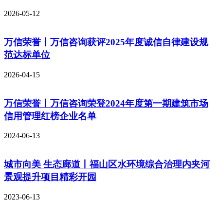
2026-05-12
万信荣誉丨万信咨询获评2025年度诚信自律建设规
范达标单位
2026-04-15
万信荣誉丨万信咨询荣登2024年度第一期建筑市场
信用管理红榜企业名单
2024-06-13
城市向美 生态廊道丨福山区水环境综合治理内夹河
景观提升项目精彩开园
2023-06-13