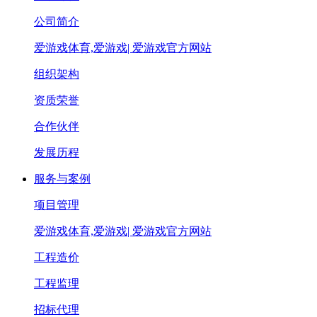
公司简介
爱游戏体育,爱游戏| 爱游戏官方网站
组织架构
资质荣誉
合作伙伴
发展历程
服务与案例
项目管理
爱游戏体育,爱游戏| 爱游戏官方网站
工程造价
工程监理
招标代理