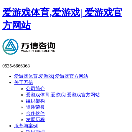
爱游戏体育,爱游戏| 爱游戏官
方网站
0535-6666368
爱游戏体育,爱游戏| 爱游戏官方网站
关于万信
公司简介
爱游戏体育,爱游戏| 爱游戏官方网站
组织架构
资质荣誉
合作伙伴
发展历程
服务与案例
项目管理