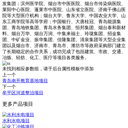
发集团；滨州医学院、烟台市中医医院、烟台市传染病医院、
莱阳中心医院、蓬莱市中医院、山东省立医院、济南千佛山医
院等大型医疗机构；烟台大学、鲁东大学、中国农业大学、山
东工商学院等高等学府；中国银行、大唐桂冠、青岛能源集
团、青岛地铁集团、青岛水务集团、恒邦集团、烟台泰和新材
料、烟台万华、烟台万润、中集来福士、玲珑集团、招金集
团、中矿金业、振华集团、佳隆集团、清泉集团等大型企业集
团以及烟台市、济南市、青岛市、潍坊市等政府采购部门建立
了长期稳定的合作关系，成功完成了包括建筑、市政、交通、
冶炼、轻纺、化工、医疗等项目各类服务。
未找到相应参数组，请于后台属性模板中添加
上一个
青岛南开教育基地项目
下一个
牟平区河道整治项目
更多产品项目
水利水电项目