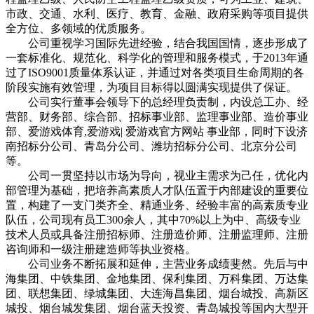
市政、交通、水利、医疗、教育、金融、政府采购等项目提供
全方位、多领域的优质服务。
公司重视学习国际先进经验，结合我国国情，逐步形成了
一套标准化、规范化、科学化的管理和服务模式，于2013年通
过了ISO9001质量体系认证，并通过对各类项目生命周期的各
阶段实施有效管理，为项目目标得以圆满实现提供了保证。
公司实行董事会领导下的总经理负责制，内设总工办、经
营部、财务部、综合部、招标事业部、监理事业部、造价事业
部、爱游戏体育,爱游戏| 爱游戏官方网站 事业部，同时下设济
南招标分公司、青岛分公司、潍坊招标分公司、北京分公司
等。
公司一贯坚持以市场为导向，视业主需求为己任，优化内
部管理为基础，把培养高素质人才队伍置于内部建设的重要位
置，构建了一支门类齐全、精通业务、经验丰富的高素质专业
队伍，公司现有员工300余人，其中70%以上为中、高级专业
技术人员或具备注册招标师、注册造价师、注册监理师、注册
咨询师和一级注册建造师等执业资格。
公司业务不断拓展和延伸，主营业务成绩斐然。先后与中
海集团、中铁集团、金地集团、保利集团、万科集团、万达集
团、联想集团、绿城集团、大连海昌集团、烟台城投、高新区
城投、烟台城发集团、烟台蓝天投资、青岛城投等国内大型开