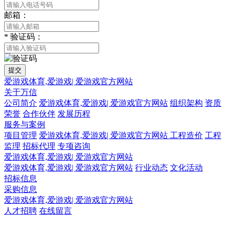
邮箱：
*
验证码：
提交
爱游戏体育,爱游戏| 爱游戏官方网站
关于万信
公司简介
爱游戏体育,爱游戏| 爱游戏官方网站
组织架构
资质
荣誉
合作伙伴
发展历程
服务与案例
项目管理
爱游戏体育,爱游戏| 爱游戏官方网站
工程造价
工程
监理
招标代理
专项咨询
爱游戏体育,爱游戏| 爱游戏官方网站
爱游戏体育,爱游戏| 爱游戏官方网站
行业动态
文化活动
招标信息
采购信息
爱游戏体育,爱游戏| 爱游戏官方网站
人才招聘
在线留言