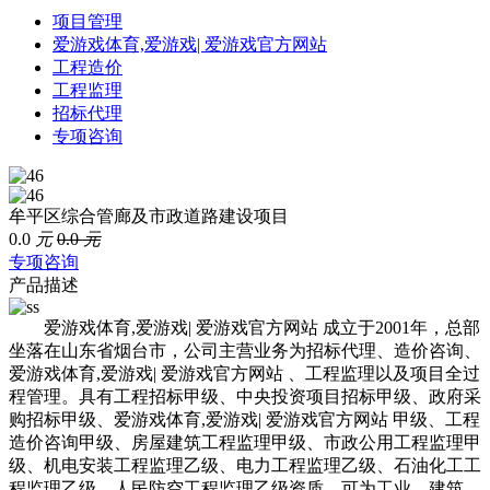
项目管理
爱游戏体育,爱游戏| 爱游戏官方网站
工程造价
工程监理
招标代理
专项咨询
牟平区综合管廊及市政道路建设项目
0.0
元
0.0
元
专项咨询
产品描述
爱游戏体育,爱游戏| 爱游戏官方网站 成立于2001年，总部
坐落在山东省烟台市，公司主营业务为招标代理、造价咨询、
爱游戏体育,爱游戏| 爱游戏官方网站 、工程监理以及项目全过
程管理。具有工程招标甲级、中央投资项目招标甲级、政府采
购招标甲级、爱游戏体育,爱游戏| 爱游戏官方网站 甲级、工程
造价咨询甲级、房屋建筑工程监理甲级、市政公用工程监理甲
级、机电安装工程监理乙级、电力工程监理乙级、石油化工工
程监理乙级、人民防空工程监理乙级资质，可为工业、建筑、