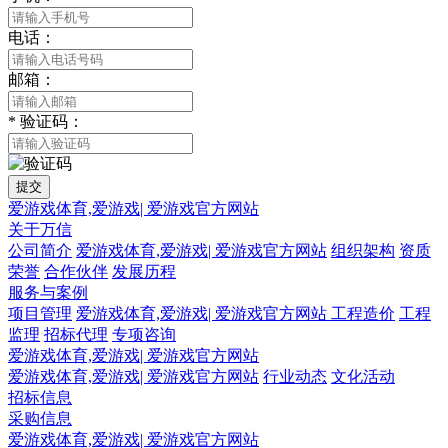
电话：
邮箱：
*
验证码：
提交
爱游戏体育,爱游戏| 爱游戏官方网站
关于万信
公司简介
爱游戏体育,爱游戏| 爱游戏官方网站
组织架构
资质
荣誉
合作伙伴
发展历程
服务与案例
项目管理
爱游戏体育,爱游戏| 爱游戏官方网站
工程造价
工程
监理
招标代理
专项咨询
爱游戏体育,爱游戏| 爱游戏官方网站
爱游戏体育,爱游戏| 爱游戏官方网站
行业动态
文化活动
招标信息
采购信息
爱游戏体育,爱游戏| 爱游戏官方网站