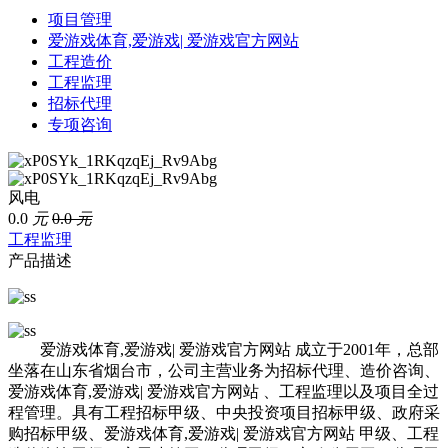
项目管理
爱游戏体育,爱游戏| 爱游戏官方网站
工程造价
工程监理
招标代理
专项咨询
风电
0.0
元
0.0
元
工程监理
产品描述
爱游戏体育,爱游戏| 爱游戏官方网站 成立于2001年，总部
坐落在山东省烟台市，公司主营业务为招标代理、造价咨询、
爱游戏体育,爱游戏| 爱游戏官方网站 、工程监理以及项目全过
程管理。具有工程招标甲级、中央投资项目招标甲级、政府采
购招标甲级、爱游戏体育,爱游戏| 爱游戏官方网站 甲级、工程