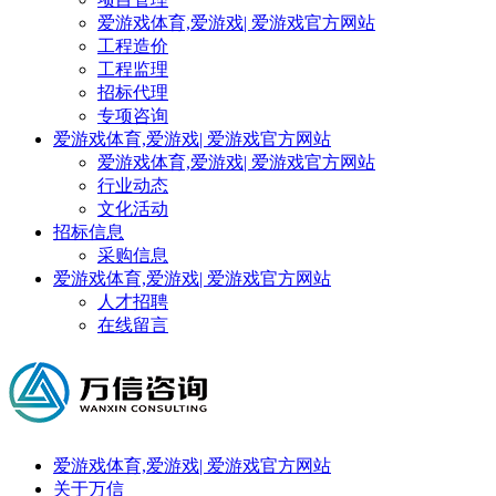
爱游戏体育,爱游戏| 爱游戏官方网站
工程造价
工程监理
招标代理
专项咨询
爱游戏体育,爱游戏| 爱游戏官方网站
爱游戏体育,爱游戏| 爱游戏官方网站
行业动态
文化活动
招标信息
采购信息
爱游戏体育,爱游戏| 爱游戏官方网站
人才招聘
在线留言
爱游戏体育,爱游戏| 爱游戏官方网站
关于万信