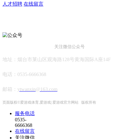
人才招聘
在线留言
爱游戏体育,爱游戏| 爱游戏官方网站
关注微信公众号
地址：烟台市莱山区观海路128号黄海国际A座14F
电话：0535-6666368
邮箱
：
ytwanxin@163.com
页面版权©爱游戏体育,爱游戏| 爱游戏官方网站 版权所有
服务电话
0535-
6666368
在线留言
关注微信