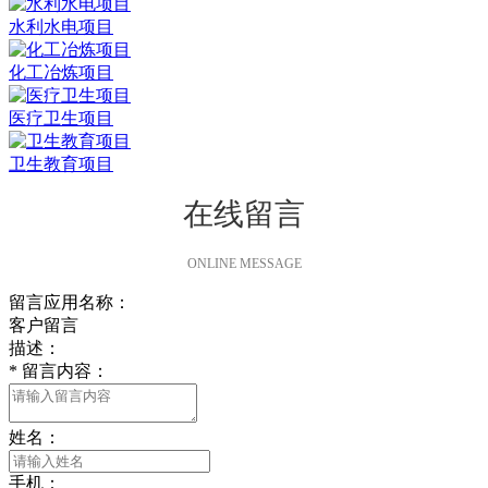
水利水电项目
化工冶炼项目
医疗卫生项目
卫生教育项目
在线留言
ONLINE MESSAGE
留言应用名称：
客户留言
描述：
*
留言内容：
姓名：
手机：