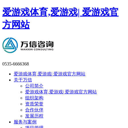
爱游戏体育,爱游戏| 爱游戏官
方网站
0535-6666368
爱游戏体育,爱游戏| 爱游戏官方网站
关于万信
公司简介
爱游戏体育,爱游戏| 爱游戏官方网站
组织架构
资质荣誉
合作伙伴
发展历程
服务与案例
项目管理