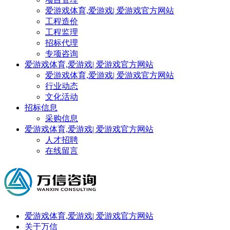
爱游戏体育,爱游戏| 爱游戏官方网站
工程造价
工程监理
招标代理
专项咨询
爱游戏体育,爱游戏| 爱游戏官方网站
爱游戏体育,爱游戏| 爱游戏官方网站
行业动态
文化活动
招标信息
采购信息
爱游戏体育,爱游戏| 爱游戏官方网站
人才招聘
在线留言
爱游戏体育,爱游戏| 爱游戏官方网站
关于万信