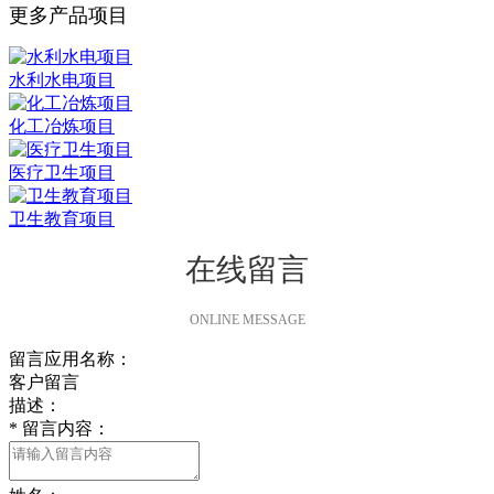
更多产品项目
水利水电项目
化工冶炼项目
医疗卫生项目
卫生教育项目
在线留言
ONLINE MESSAGE
留言应用名称：
客户留言
描述：
*
留言内容：