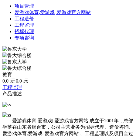
项目管理
爱游戏体育,爱游戏| 爱游戏官方网站
工程造价
工程监理
招标代理
专项咨询
教育
0.0
元
0.0
元
工程监理
产品描述
爱游戏体育,爱游戏| 爱游戏官方网站 成立于2001年，总部
坐落在山东省烟台市，公司主营业务为招标代理、造价咨询、
爱游戏体育,爱游戏| 爱游戏官方网站 、工程监理以及项目全过