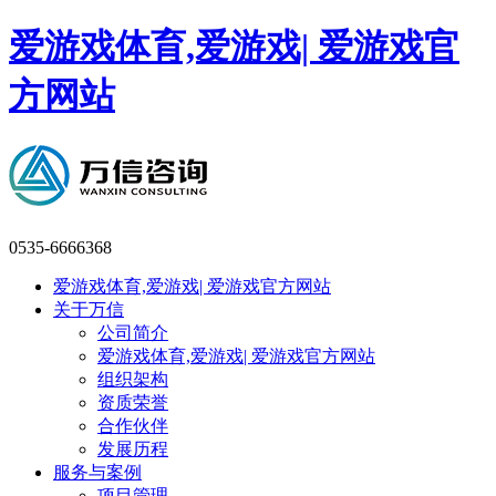
爱游戏体育,爱游戏| 爱游戏官
方网站
0535-6666368
爱游戏体育,爱游戏| 爱游戏官方网站
关于万信
公司简介
爱游戏体育,爱游戏| 爱游戏官方网站
组织架构
资质荣誉
合作伙伴
发展历程
服务与案例
项目管理