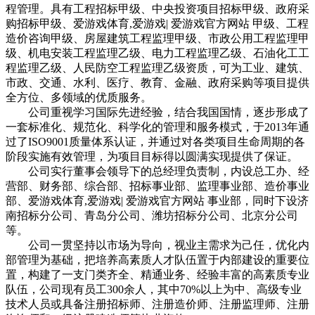
程管理。具有工程招标甲级、中央投资项目招标甲级、政府采
购招标甲级、爱游戏体育,爱游戏| 爱游戏官方网站 甲级、工程
造价咨询甲级、房屋建筑工程监理甲级、市政公用工程监理甲
级、机电安装工程监理乙级、电力工程监理乙级、石油化工工
程监理乙级、人民防空工程监理乙级资质，可为工业、建筑、
市政、交通、水利、医疗、教育、金融、政府采购等项目提供
全方位、多领域的优质服务。
公司重视学习国际先进经验，结合我国国情，逐步形成了
一套标准化、规范化、科学化的管理和服务模式，于2013年通
过了ISO9001质量体系认证，并通过对各类项目生命周期的各
阶段实施有效管理，为项目目标得以圆满实现提供了保证。
公司实行董事会领导下的总经理负责制，内设总工办、经
营部、财务部、综合部、招标事业部、监理事业部、造价事业
部、爱游戏体育,爱游戏| 爱游戏官方网站 事业部，同时下设济
南招标分公司、青岛分公司、潍坊招标分公司、北京分公司
等。
公司一贯坚持以市场为导向，视业主需求为己任，优化内
部管理为基础，把培养高素质人才队伍置于内部建设的重要位
置，构建了一支门类齐全、精通业务、经验丰富的高素质专业
队伍，公司现有员工300余人，其中70%以上为中、高级专业
技术人员或具备注册招标师、注册造价师、注册监理师、注册