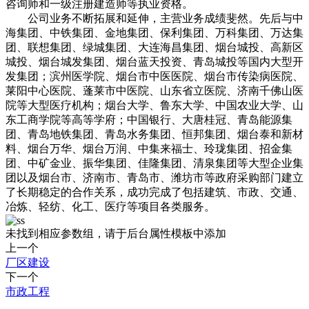
咨询师和一级注册建造师等执业资格。
公司业务不断拓展和延伸，主营业务成绩斐然。先后与中
海集团、中铁集团、金地集团、保利集团、万科集团、万达集
团、联想集团、绿城集团、大连海昌集团、烟台城投、高新区
城投、烟台城发集团、烟台蓝天投资、青岛城投等国内大型开
发集团；滨州医学院、烟台市中医医院、烟台市传染病医院、
莱阳中心医院、蓬莱市中医院、山东省立医院、济南千佛山医
院等大型医疗机构；烟台大学、鲁东大学、中国农业大学、山
东工商学院等高等学府；中国银行、大唐桂冠、青岛能源集
团、青岛地铁集团、青岛水务集团、恒邦集团、烟台泰和新材
料、烟台万华、烟台万润、中集来福士、玲珑集团、招金集
团、中矿金业、振华集团、佳隆集团、清泉集团等大型企业集
团以及烟台市、济南市、青岛市、潍坊市等政府采购部门建立
了长期稳定的合作关系，成功完成了包括建筑、市政、交通、
冶炼、轻纺、化工、医疗等项目各类服务。
未找到相应参数组，请于后台属性模板中添加
上一个
厂区建设
下一个
市政工程