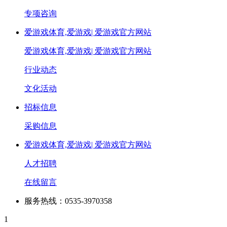
专项咨询
爱游戏体育,爱游戏| 爱游戏官方网站
爱游戏体育,爱游戏| 爱游戏官方网站
行业动态
文化活动
招标信息
采购信息
爱游戏体育,爱游戏| 爱游戏官方网站
人才招聘
在线留言
服务热线：0535-3970358
1