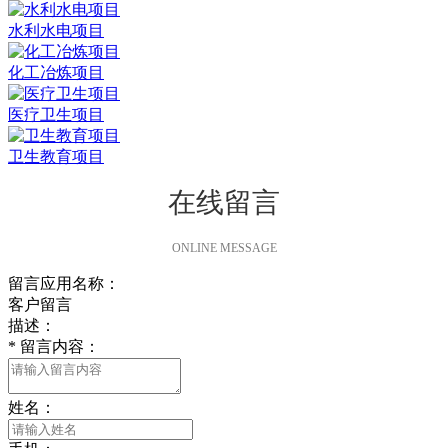
水利水电项目
化工冶炼项目
医疗卫生项目
卫生教育项目
在线留言
ONLINE MESSAGE
留言应用名称：
客户留言
描述：
*
留言内容：
姓名：