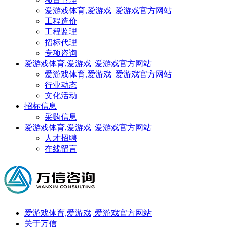
爱游戏体育,爱游戏| 爱游戏官方网站
工程造价
工程监理
招标代理
专项咨询
爱游戏体育,爱游戏| 爱游戏官方网站
爱游戏体育,爱游戏| 爱游戏官方网站
行业动态
文化活动
招标信息
采购信息
爱游戏体育,爱游戏| 爱游戏官方网站
人才招聘
在线留言
爱游戏体育,爱游戏| 爱游戏官方网站
关于万信